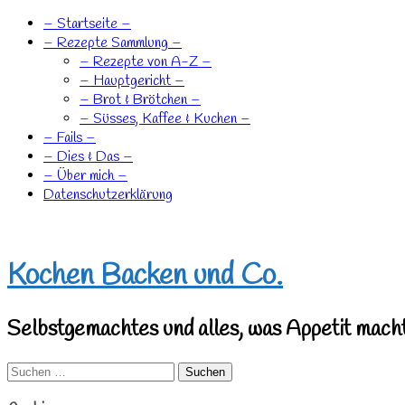
– Startseite –
– Rezepte Sammlung –
– Rezepte von A-Z –
– Hauptgericht –
– Brot & Brötchen –
– Süsses, Kaffee & Kuchen –
– Fails –
– Dies & Das –
– Über mich –
Datenschutzerklärung
Kochen Backen und Co.
Selbstgemachtes und alles, was Appetit macht
Suchen
nach: