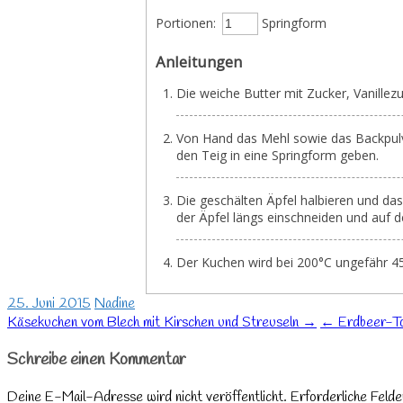
Portionen:
Springform
Anleitungen
Die weiche Butter mit Zucker, Vanille
Von Hand das Mehl sowie das Backpulv
den Teig in eine Springform geben.
Die geschälten Äpfel halbieren und da
der Äpfel längs einschneiden und auf d
Der Kuchen wird bei 200°C ungefähr 4
25. Juni 2015
Nadine
Post
Käsekuchen vom Blech mit Kirschen und Streuseln →
← Erdbeer-To
navigation
Schreibe einen Kommentar
Deine E-Mail-Adresse wird nicht veröffentlicht.
Erforderliche Felde