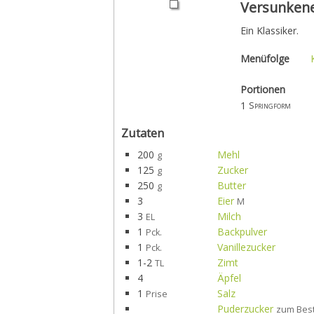
Versunkene
Ein Klassiker.
Menüfolge
Portionen
1
Springform
Zutaten
200
Mehl
g
125
Zucker
g
250
Butter
g
3
Eier
M
3
Milch
EL
1
Backpulver
Pck.
1
Vanillezucker
Pck.
1-2
Zimt
TL
4
Äpfel
1
Salz
Prise
Puderzucker
zum Bes