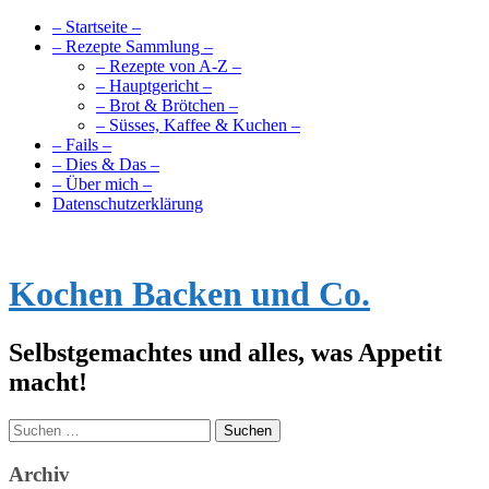
– Startseite –
– Rezepte Sammlung –
– Rezepte von A-Z –
– Hauptgericht –
– Brot & Brötchen –
– Süsses, Kaffee & Kuchen –
– Fails –
– Dies & Das –
– Über mich –
Datenschutzerklärung
Kochen Backen und Co.
Selbstgemachtes und alles, was Appetit
macht!
Suchen
nach:
Archiv