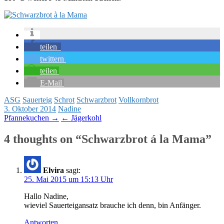
teilen
twittern
teilen
E-Mail
ASG
Sauerteig
Schrot
Schwarzbrot
Vollkornbrot
3. Oktober 2014
Nadine
Post
Pfannekuchen →
← Jägerkohl
navigation
4 thoughts on “Schwarzbrot á la Mama”
Elvira
sagt:
25. Mai 2015 um 15:13 Uhr
Hallo Nadine,
wieviel Sauerteigansatz brauche ich denn, bin Anfänger.
Antworten