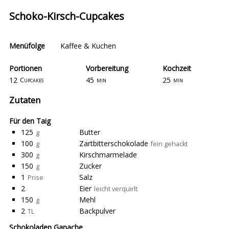
Schoko-Kirsch-Cupcakes
Menüfolge
Kaffee & Kuchen
Portionen
Vorbereitung
Kochzeit
12
45
25
Cupcakes
min
min
Zutaten
Für den Taig
125
Butter
g
100
Zartbitterschokolade
g
fein gehackt
300
Kirschmarmelade
g
150
Zucker
g
1
Salz
Prise
2
Eier
leicht verquirlt
150
Mehl
g
2
Backpulver
TL
Schokoladen Ganache