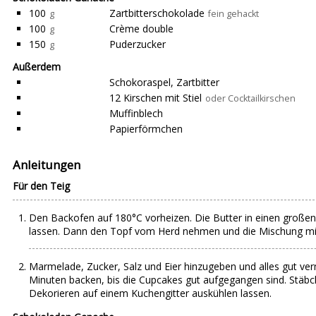
100
Zartbitterschokolade
g
fein gehackt
100
Crème double
g
150
Puderzucker
g
Außerdem
Schokoraspel, Zartbitter
12 Kirschen mit Stiel
oder Cocktailkirschen
Muffinblech
Papierförmchen
Anleitungen
Für den Teig
Den Backofen auf 180°C vorheizen. Die Butter in einen großen 
lassen. Dann den Topf vom Herd nehmen und die Mischung mit e
Marmelade, Zucker, Salz und Eier hinzugeben und alles gut v
Minuten backen, bis die Cupcakes gut aufgegangen sind. Stäb
Dekorieren auf einem Kuchengitter auskühlen lassen.